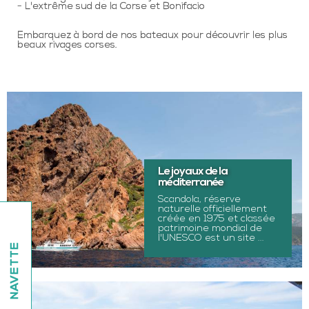
- L'extrême sud de la Corse et Bonifacio
Embarquez à bord de nos bateaux pour découvrir les plus
beaux rivages corses.
Le joyaux de la
méditerranée
Scandola, réserve
naturelle officiellement
créée en 1975 et classée
patrimoine mondial de
l'UNESCO est un site ...
NAVETTE